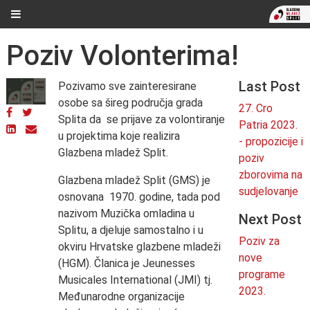
Poziv Volonterima!
Last Post
Pozivamo sve zainteresirane
osobe sa šireg područja grada
27. Cro
Splita da se prijave za volontiranje
Patria 2023.
u projektima koje realizira
- propozicije i
Glazbena mladež Split.
poziv
zborovima na
Glazbena mladež Split (GMS) je
sudjelovanje
osnovana 1970. godine, tada pod
nazivom Muzička omladina u
Next Post
Splitu, a djeluje samostalno i u
Poziv za
okviru Hrvatske glazbene mladeži
nove
(HGM). Članica je Jeunesses
programe
Musicales International (JMI) tj.
2023.
Međunarodne organizacije