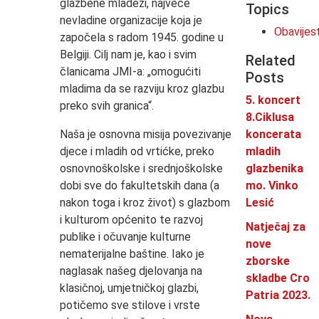
glazbene mladeži, najveće
Topics
nevladine organizacije koja je
Obavijes
započela s radom 1945. godine u
Belgiji. Cilj nam je, kao i svim
Related
članicama JMI-a: „omogućiti
Posts
mladima da se razviju kroz glazbu
5. koncert
preko svih granica“.
8.Ciklusa
Naša je osnovna misija povezivanje
koncerata
djece i mladih od vrtićke, preko
mladih
osnovnoškolske i srednjoškolske
glazbenika
dobi sve do fakultetskih dana (a
mo. Vinko
nakon toga i kroz život) s glazbom
Lesić
i kulturom općenito te razvoj
Natječaj za
publike i očuvanje kulturne
nove
nematerijalne baštine. Iako je
zborske
naglasak našeg djelovanja na
skladbe Cro
klasičnoj, umjetničkoj glazbi,
Patria 2023.
potičemo sve stilove i vrste