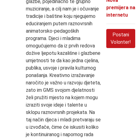
Nova
glazbe, pojedinačno te grupno
premijera na
muziciranje, a cilj nam je i očuvanje
internetu
tradicije i baštine koju njegujemo
educiranjem putem raznovrsnih
animatorsko-pedagoških
Postani
programa. Djeci i mladima
Volonter!
omogućujemo da iz prvih redova
dožive ljepotu kazališne i glazbene
umjetnosti te da kao jedna cjelina,
publika, usvoje i pravila kulturnog
ponašanja. Kreativno izražavanje
naročito je važno u razvoju djeteta,
zato im GMS svojom djelatnosti
želi pružiti mjesto na kojem mogu
izraziti svoje ideje i talente u
sklopu raznovrsnih projekata. Na
taj način djeca i mladi pretvaraju se
u izvođače, čime će iskusiti koliko
je kontinuiranog i napornog rada