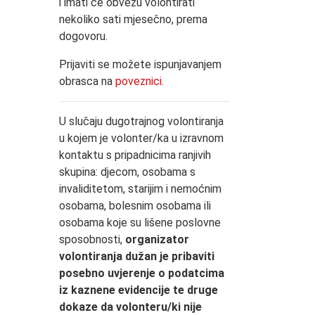
i imati će obvezu volontirati
nekoliko sati mjesečno, prema
dogovoru.
Prijaviti se možete ispunjavanjem
obrasca na
poveznici
.
U slučaju dugotrajnog volontiranja
u kojem je volonter/ka u izravnom
kontaktu s pripadnicima ranjivih
skupina: djecom, osobama s
invaliditetom, starijim i nemoćnim
osobama, bolesnim osobama ili
osobama koje su lišene poslovne
sposobnosti,
organizator
volontiranja dužan je pribaviti
posebno uvjerenje o podatcima
iz kaznene evidencije te druge
dokaze da volonteru/ki nije