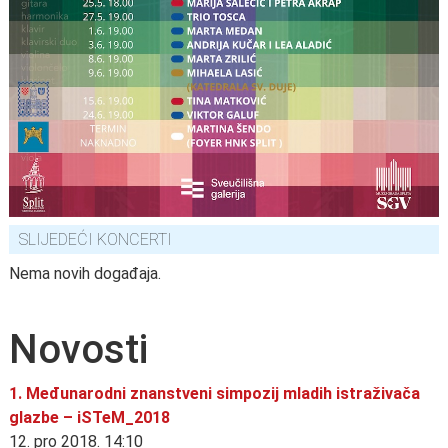
SLIJEDEĆI KONCERTI
Nema novih događaja.
Novosti
1. Međunarodni znanstveni simpozij mladih istraživača
glazbe – iSTeM_2018
12. pro 2018. 14:10